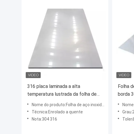
316 placa laminada a alta
Folha d
temperatura lustrada da folha de
borda 3
aço inoxidável 304 Inox
a deco
Nome do produto:Folha de aço inoxidável decorativo
Nome do pr
Técnica:Enrolado a quente
Grau:
Nota:304 316
Toler