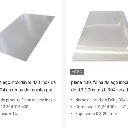
e aço inoxidável 420 Inox da
placa 430, folha de aço inox
04 da régua do moinho para
de 0.3-200mm 2b 304 inoxid
ração
para a indústria
oduto:Folha de aço inoxidável com ondulação de água
Nome do produto:Folha 304 de aço 
210 304 316 420
Categoria:201,304,304L, 321
ância:± 1%
Espessura:0.3-200mm