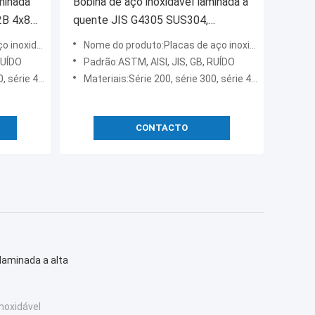
minada
Bobina de aço inoxidável laminada a
2B 4x8
quente JIS G4305 SUS304,
/3mm
espessura de 0,5 mm a 6,0 mm,
noxidável
Nome do produto:Placas de aço inoxidável
ha e
qualidade superior com certificado
RUÍDO
Padrão:ASTM, AISI, JIS, GB, RUÍDO
do fabricante
 série 400
Materiais:Série 200, série 300, série 400
CONTACTO
 laminada a alta
noxidável