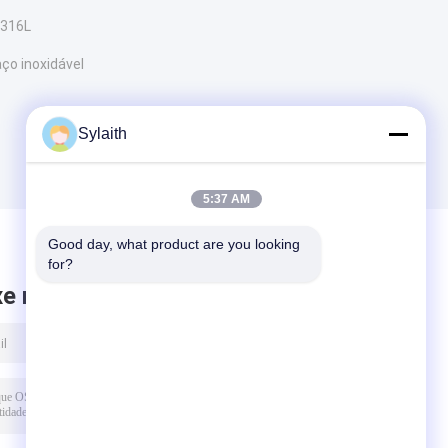
 316L
ço inoxidável
Sylaith
5:37 AM
Good day, what product are you looking 
for?
xe mensagem