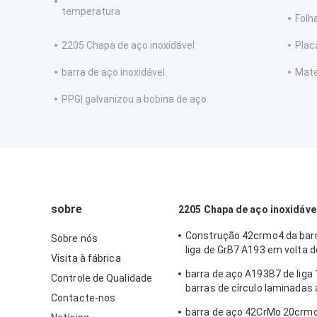
temperatura
Folh
2205 Chapa de aço inoxidável
Plac
barra de aço inoxidável
Mate
PPGI galvanizou a bobina de aço
sobre
2205 Chapa de aço inoxidáve
Construção 42crmo4 da barr
Sobre nós
liga de GrB7 A193 em volta 
Visita à fábrica
resistência
barra de aço A193B7 de liga
Controle de Qualidade
barras de círculo laminadas 
Contacte-nos
temperatura do aço de liga
barra de aço 42CrMo 20crmo