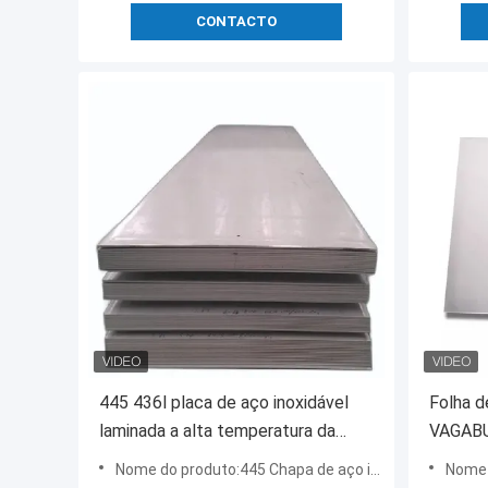
CONTACTO
445 436l placa de aço inoxidável
Folha d
laminada a alta temperatura da
VAGABU
folha 0.3mm 410
painéis
Nome do produto:445 Chapa de aço inoxidável
Nome do