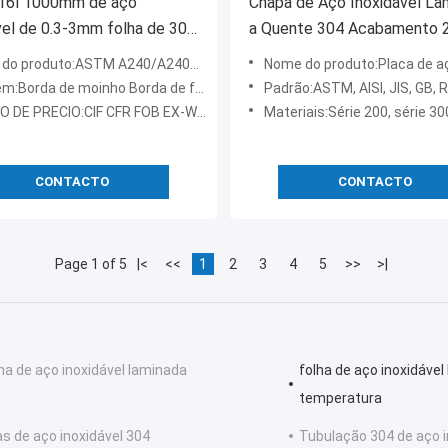
316l 1000mm de aço
Chapa de Aço Inoxidável La
vel de 0.3-3mm folha de 304
a Quente 304 Acabamento 
s para o equipamento
Pés Espessura 1mm/2mm
oduto:ASTM A240/A240M 304 Chapa de aço inoxidável
Nome do produto:Placa de aço i
para Equipamentos de Cozin
:Borda de moinho Borda de fenda
Padrão:ASTM, AISI, JIS, GB, 
Indústria Alimentícia
 DE PRECIO:CIF CFR FOB EX-WORK
Materiais:Série 200, série 300,
CONTACTO
CONTACTO
Page 1 of 5
|<
<<
1
2
3
4
5
>>
>|
na de aço inoxidável laminada
folha de aço inoxidável
temperatura
as de aço inoxidável 304
Tubulação 304 de aço i