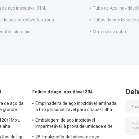
a de aço inoxidável 316L
Tubo de Aço Inoxidável
a de aço inoxidável lustrada
Tubos decorativos de a
rial de alumínio
Material de cobre
Dei
l
Folhas de aço inoxidável 304
a de aço da
Empilhadeira de aço inoxidável laminada
de grande
a frio personalizável para chapa/folha
com diferentes padrões, acabamentos
 12Cr1Mov,
Embalagem de aço inoxidável
de superfície e tamanhos
a alta
impermeável, à prova de umidade e de
 de ASTM
ferrugem, adequada para transporte de
 Ros de liga
2B Finalização da bobina de aço
longa distância