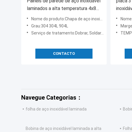
Painéis de parede de aço inoxidável
placa 
laminados a alta temperatura 4x8
inoxidá
da folha 304 dos VAGABUNDOS
espelho
Nome do produto:Chapa de aço inoxidável de chapa plana
Nome do pr
304l
médico
Grau:304 304L 904L
Margem
Serviço de tratamento:Dobrar, Soldar, Cortar
TEMPO
CONTACTO
Navegue Categorias：
folha de aço inoxidável laminada
Bobi
Bobina de aço inoxidável laminada a alta
Folh