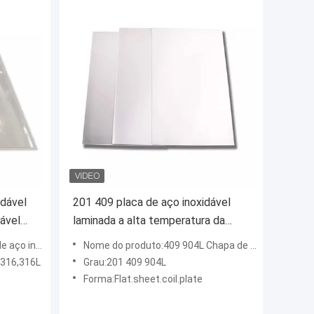
idável
201 409 placa de aço inoxidável
ável
laminada a alta temperatura da
folha 3mm 904L para embarcações
inoxidável
Nome do produto:409 904L Chapa de aço inoxidável
de pressão
,316,316L
Grau:201 409 904L
Forma:Flat.sheet.coil.plate