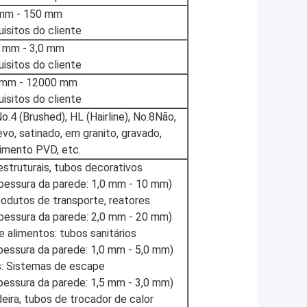
mm - 150 mm
uisitos do cliente
5 mm - 3,0 mm
uisitos do cliente
 mm - 12000 mm
uisitos do cliente
o.4 (Brushed), HL (Hairline), No.8Não,
evo, satinado, em granito, gravado,
imento PVD, etc.
struturais, tubos decorativos
pessura da parede: 1,0 mm - 10 mm)
leodutos de transporte, reatores
essura da parede: 2,0 mm - 20 mm)
alimentos: tubos sanitários
essura da parede: 1,0 mm - 5,0 mm)
: Sistemas de escape
essura da parede: 1,5 mm - 3,0 mm)
deira, tubos de trocador de calor