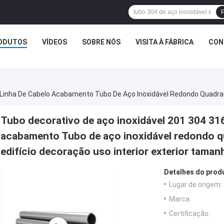
P
ODUTOS
VÍDEOS
SOBRE NÓS
VISITA À FÁBRICA
CON
Tubo decorativo de aço inoxidável 201 304 316
acabamento Tubo de aço inoxidável redondo q
edifício decoração uso interior exterior taman
Detalhes do prod
Lugar de origem:
Marca:
Certificação: