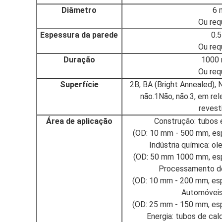
Diâmetro
6 
Ou req
Espessura da parede
0.
Ou req
Duração
1000
Ou req
Superfície
2B, BA (Bright Annealed), N
não.1Não, não.3, em rel
revest
Área de aplicação
Construção: tubos e
(OD: 10 mm - 500 mm, es
Indústria química: o
(OD: 50 mm 1000 mm, esp
Processamento de 
(OD: 10 mm - 200 mm, esp
Automóveis
(OD: 25 mm - 150 mm, esp
Energia: tubos de cal