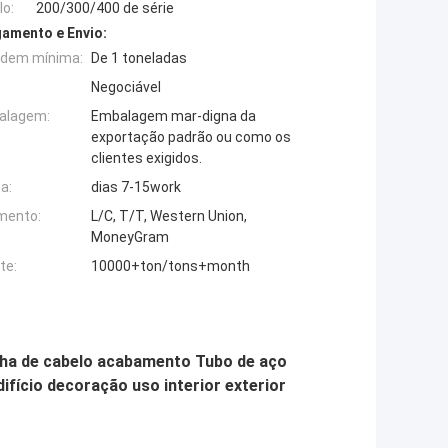
o:
200/300/400 de série
amento e Envio:
rdem mínima:
De 1 toneladas
Negociável
alagem:
Embalagem mar-digna da
exportação padrão ou como os
clientes exigidos.
a:
dias 7-15work
mento:
L/C, T/T, Western Union,
MoneyGram
te:
10000+ton/tons+month
inha de cabelo acabamento Tubo de aço
ifício decoração uso interior exterior