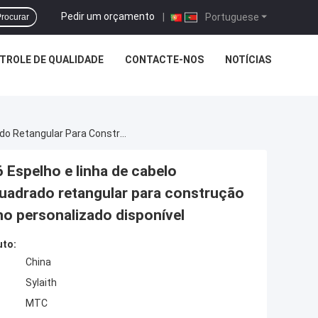
Pedir um orçamento
|
Portuguese
rocurar
TROLE DE QUALIDADE
CONTACTE-NOS
NOTÍCIAS
Tubo Decorativo De Aço Inoxidável 201 304 316 Espelho E Linha De Cabelo Acabamento Tubo De Aço Inoxidável Redondo Quadrado Retangular Para Construção Edifício Decoração Uso Interior Exterior Tamanho Personalizado Disponível
 Espelho e linha de cabelo
uadrado retangular para construção
ho personalizado disponível
uto:
China
Sylaith
MTC