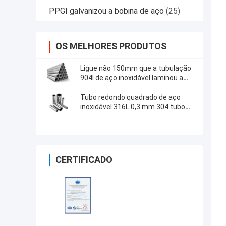
PPGI galvanizou a bobina de aço
(25)
OS MELHORES PRODUTOS
Ligue não 150mm que a tubulação
904l de aço inoxidável laminou a
tubulação 2205 para a indústria
alimentar
Tubo redondo quadrado de aço
inoxidável 316L 0,3 mm 304 tubo
retangular
CERTIFICADO