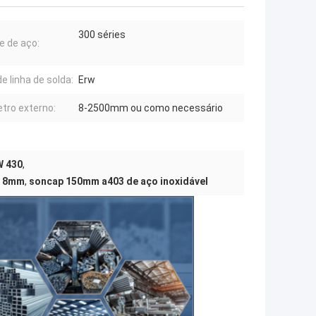
300 séries
e de aço:
e linha de solda:
Erw
tro externo:
8-2500mm ou como necessário
W 430
,
p 8mm
,
soncap 150mm a403 de aço inoxidável