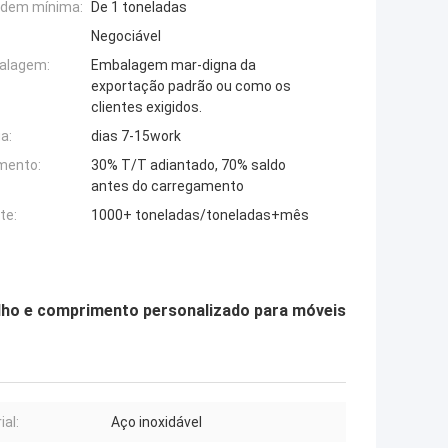
rdem mínima:
De 1 toneladas
Negociável
alagem:
Embalagem mar-digna da
exportação padrão ou como os
clientes exigidos.
a:
dias 7-15work
mento:
30% T/T adiantado, 70% saldo
antes do carregamento
te:
1000+ toneladas/toneladas+mês
lho e comprimento personalizado para móveis
ial:
Aço inoxidável