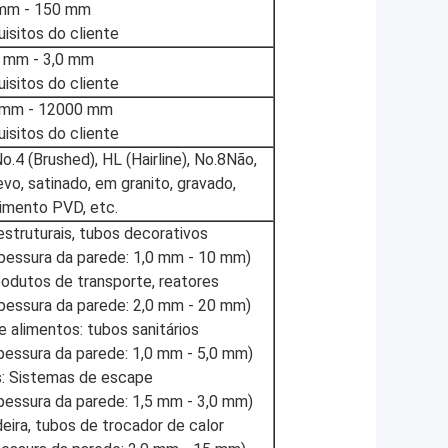
mm - 150 mm
uisitos do cliente
5 mm - 3,0 mm
uisitos do cliente
 mm - 12000 mm
uisitos do cliente
o.4 (Brushed), HL (Hairline), No.8Não,
evo, satinado, em granito, gravado,
imento PVD, etc.
struturais, tubos decorativos
pessura da parede: 1,0 mm - 10 mm)
leodutos de transporte, reatores
essura da parede: 2,0 mm - 20 mm)
alimentos: tubos sanitários
essura da parede: 1,0 mm - 5,0 mm)
: Sistemas de escape
essura da parede: 1,5 mm - 3,0 mm)
deira, tubos de trocador de calor