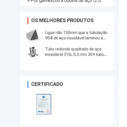
PPGI galvanizou a bobina de aço
(25)
OS MELHORES PRODUTOS
Ligue não 150mm que a tubulação
904l de aço inoxidável laminou a
tubulação 2205 para a indústria
alimentar
Tubo redondo quadrado de aço
inoxidável 316L 0,3 mm 304 tubo
retangular
CERTIFICADO