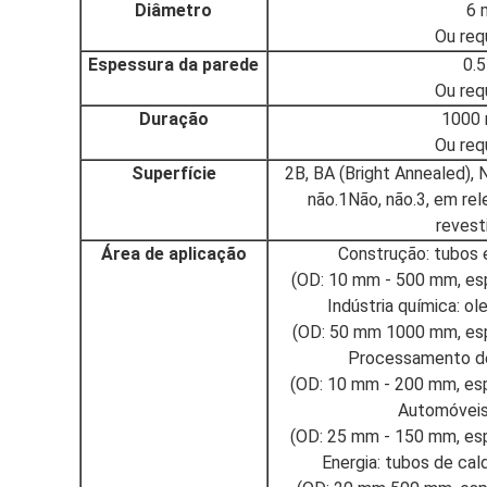
Diâmetro
6 
Ou req
Espessura da parede
0.
Ou req
Duração
1000
Ou req
Superfície
2B, BA (Bright Annealed), N
não.1Não, não.3, em rel
revest
Área de aplicação
Construção: tubos e
(OD: 10 mm - 500 mm, es
Indústria química: o
(OD: 50 mm 1000 mm, esp
Processamento de 
(OD: 10 mm - 200 mm, esp
Automóveis
(OD: 25 mm - 150 mm, esp
Energia: tubos de cal