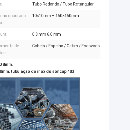
:
Tubo Redondo / Tubo Retangular
nho quadrado
10×10mm – 150×150mm
o:
ura:
0.3 mm 6.0 mm
amento de
Cabelo / Espelho / Cetim / Escovado
ície:
80 8mm
,
500mm
,
tubulação do inox do soncap 403