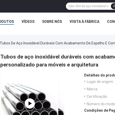
P
ODUTOS
VÍDEOS
SOBRE NÓS
VISITA À FÁBRICA
CON
Tubos De Aço Inoxidável Duráveis Com Acabamento De Espelho E Com
Tubos de aço inoxidável duráveis com acabam
personalizado para móveis e arquitetura
Detalhes do prod
Lugar de origem:
Marca:
Certificação:
Número do model
Condições de Pag