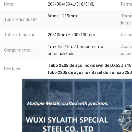
Nota:
201/304/304L/316/316L
Forma
6mm – 219mm
Tama
Tubo redondo OD:
do tub
Tubo retangular:
20×10mm – 200×100mm
Gross
1m / 3m / 6m / Comprimento
Acab
Comprimento:
personalizado
superf
Tubo 2205 de aço inoxidável de DX55D z1
Destacar:
tubo 2205 de aço inoxidável do soncap 2