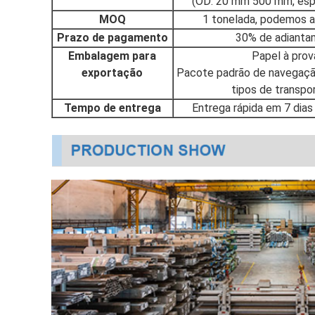
(OD: 20 mm 500 mm, esp
MOQ
1 tonelada, podemos 
Prazo de pagamento
30% de adianta
Embalagem para
Papel à prova
exportação
Pacote padrão de navegação
tipos de transpo
Tempo de entrega
Entrega rápida em 7 dia