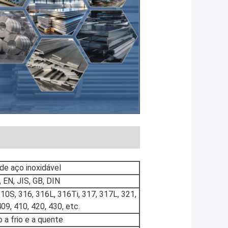
de aço inoxidável
EN, JIS, GB, DIN
310S, 316, 316L, 316Ti, 317, 317L, 321,
09, 410, 420, 430, etc.
 a frio e a quente