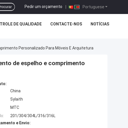
Pedir um orçamento
|
Portuguese
rocurar
TROLE DE QUALIDADE
CONTACTE-NOS
NOTÍCIAS
primento Personalizado Para Móveis E Arquitetura
ento de espelho e comprimento
uto:
China
Sylaith
MTC
o:
201/304/304L/316/316L
amento e Envio: