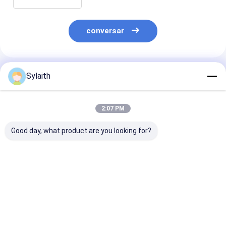
conversar
Produtos Recomendados
Sylaith
2:07 PM
Good day, what product are you looking for?
ASTM AISI Chapa de
Folhas de aço
201 304 430 C
aço inoxidável
inoxidável laminadas
de chapas de 
laminada a frio 310S
a frio ASTM SUS 304
inoxidável lam
Material de
201 316L 430
a frio laminad
construção
quente
Melhor preço
Melhor preço
Melhor pr