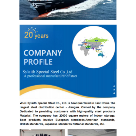
Folhas de aço inoxidável 304
Tubulação 304 de aço inoxidável
Folha de aço inoxidável 316L
Tubo de Aço Inoxidável 316L
2205 Chapa de aço inoxidável
Placa de aço inoxidável lustrada
Tubos decorativos de aço inoxidável
barra de aço inoxidável
Material de alumínio
Material de cobre