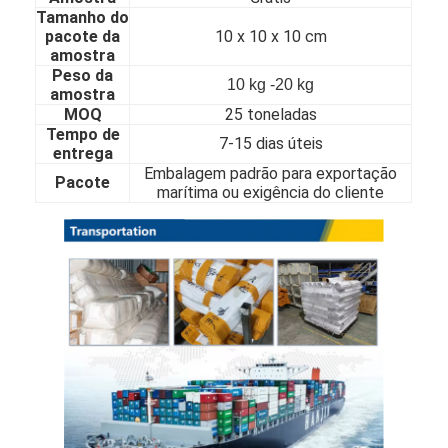
Tamanho do
Sobre nós
pacote da
10 x 10 x 10 cm
amostra
Visita à fábrica
Peso da
10 kg -20 kg
amostra
Controle de Qualidade
MOQ
25 toneladas
Tempo de
7-15 dias úteis
Contacte-nos
entrega
Embalagem padrão para exportação
Pacote
marítima ou exigência do cliente
Notícias
folha de aço inoxidável laminada
Bobina de aço inoxidável laminada
folha de aço inoxidável laminada a alta temperatura
Bobina de aço inoxidável laminada a alta temperatura