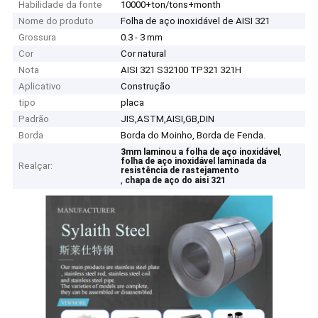
Habilidade da fonte
10000+ton/tons+month
Nome do produto
Folha de aço inoxidável de AISI 321
Grossura
0.3 - 3 mm
Cor
Cor natural
Nota
AISI 321 S32100 TP321 321H
Aplicativo
Construção
tipo
placa
Padrão
JIS,ASTM,AISI,GB,DIN
Borda
Borda do Moinho, Borda de Fenda.
,
3mm laminou a folha de aço inoxidável
folha de aço inoxidável laminada da
Realçar:
resistência de rastejamento
,
chapa de aço do aisi 321