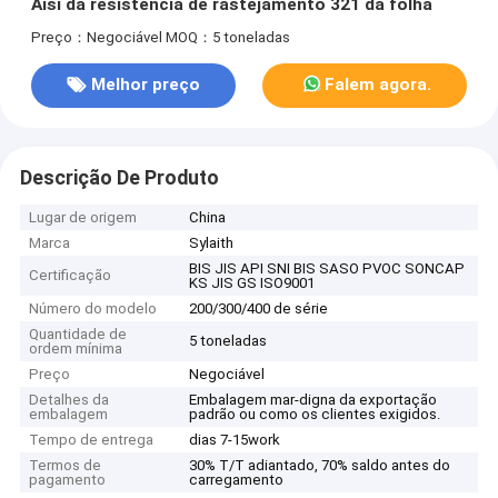
Aisi da resistência de rastejamento 321 da folha
Preço：Negociável
MOQ：5 toneladas
Melhor preço
Falem agora.
Descrição De Produto
Lugar de origem
China
Marca
Sylaith
BIS JIS API SNI BIS SASO PVOC SONCAP
Certificação
KS JIS GS ISO9001
Número do modelo
200/300/400 de série
Quantidade de
5 toneladas
ordem mínima
Preço
Negociável
Detalhes da
Embalagem mar-digna da exportação
embalagem
padrão ou como os clientes exigidos.
Tempo de entrega
dias 7-15work
Termos de
30% T/T adiantado, 70% saldo antes do
pagamento
carregamento