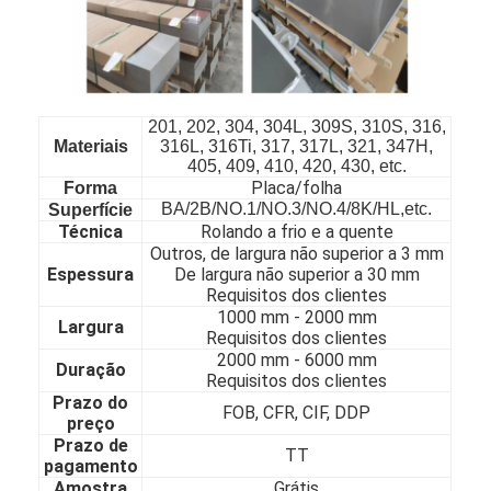
201, 202, 304, 304L, 309S, 310S, 316,
Materiais
316L, 316Ti, 317, 317L, 321, 347H,
405, 409, 410, 420, 430, etc.
Placa/folha
Forma
BA/2B/NO.1/NO.3/NO.4/8K/HL,etc.
Superfície
Técnica
Rolando a frio e a quente
Outros, de largura não superior a 3 mm
Espessura
De largura não superior a 30 mm
Requisitos dos clientes
1000 mm - 20
00 mm
Largura
Requisitos dos clientes
2000 mm - 60
00 mm
Para casa
Duração
Requisitos dos clientes
Prazo do
FOB, CFR, CIF, DDP
Produtos
preço
Prazo de
TT
Vídeos
pagamento
Amostra
Grátis