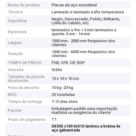
Nome do produto
Placas de aço inoxidável
Técnica
Laminado e laminado a alta temperatura
Negro, Descascado, Polido, Brilhante,
Superfície
Linha do Cabelo, etc.
laminados a frio < 3 mm laminados a
Espessura
quente 3 mm - 14 mm
1000 mm - 2000 mm Requisitos dos
Largura
clientes
1000 mm - 6000 mm Requisitos dos
Duração
clientes
TEMPO DE PRECIO
FOB, CFR, CIF, DDP
Amostra
Grátis
Tamanho do pacote
10 x 10 x 10 cm
da amostra
Peso da amostra
10 kg -20 kg
MOQ
25 toneladas
Tempo de entrega
7-15 dias úteis
Embalagem padrão para exportação
Pacote
marítima ou exigência do cliente
Prazo de pagamento
TT
DX55D z180 Dx51D laminou a bobina de
aço galvanizada
,