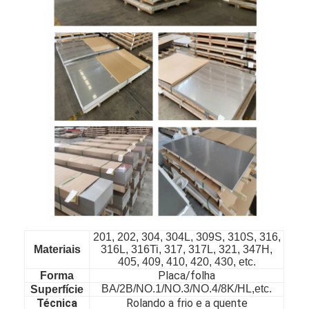
Para casa
201, 202, 304, 304L, 309S, 310S, 316,
Materiais
316L, 316Ti, 317, 317L, 321, 347H,
Produtos
405, 409, 410, 420, 430, etc.
Placa/folha
Forma
BA/2B/NO.1/NO.3/NO.4/8K/HL,etc.
Superfície
Vídeos
Técnica
Rolando a frio e a quente