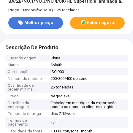
BA/2B/NO.1/NO.3/NO.4/8K/HL Superfície laminada a
frio/a quente 1000-2000 mm Largura 2000-6000 mm
Preço：Negociável
MOQ：25 toneladas
comprimento
Melhor preço
Falem agora.
Descrição De Produto
Lugar de origem
China
Marca
Sylaith
Certificação
ISO 9001
Número do modelo
200/300/400 de série
Quantidade de
25 toneladas
ordem mínima
Preço
Negociável
Detalhes da
Embalagem mar-digna da exportação
embalagem
padrão ou como os clientes exigidos.
Tempo de entrega
dias 7-15work
Termos de
T/T
pagamento
Habilidade da fonte
10000+ton/tons+month