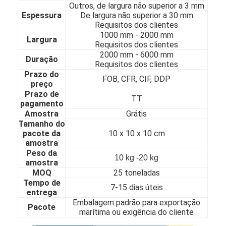
Outros, de largura não superior a 3 mm
Sobre nós
Espessura
De largura não superior a 30 mm
Requisitos dos clientes
Visita à fábrica
1000 mm - 20
00 mm
Largura
Requisitos dos clientes
Controle de Qualidade
2000 mm - 60
00 mm
Duração
Requisitos dos clientes
Prazo do
Contacte-nos
FOB, CFR, CIF, DDP
preço
Prazo de
TT
Notícias
pagamento
Amostra
Grátis
Tamanho do
pacote da
10 x 10 x 10 cm
amostra
folha de aço inoxidável laminada
Peso da
10 kg -20 kg
amostra
Bobina de aço inoxidável laminada
MOQ
25 toneladas
Tempo de
7-15 dias úteis
folha de aço inoxidável laminada a alta temperatura
entrega
Embalagem padrão para exportação
Pacote
Bobina de aço inoxidável laminada a alta temperatura
marítima ou exigência do cliente