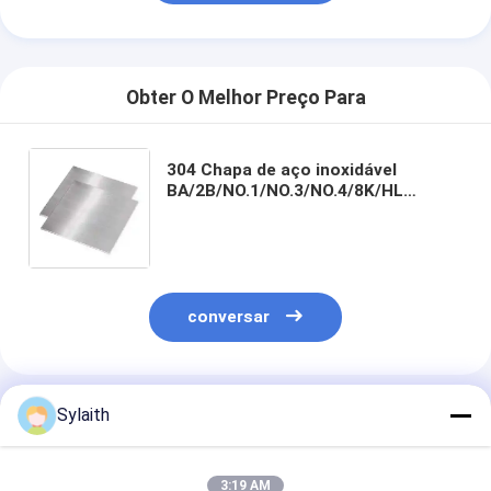
Obter O Melhor Preço Para
304 Chapa de aço inoxidável
BA/2B/NO.1/NO.3/NO.4/8K/HL
Superfície laminada a frio/a quente
1000-2000 mm Largura 2000-6000
mm comprimento
conversar
Produtos Recomendados
Sylaith
3:19 AM