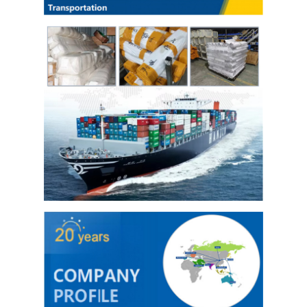
Folhas de aço inoxidável 304
Tubulação 304 de aço inoxidável
Folha de aço inoxidável 316L
Tubo de Aço Inoxidável 316L
2205 Chapa de aço inoxidável
Placa de aço inoxidável lustrada
Tubos decorativos de aço inoxidável
barra de aço inoxidável
Material de alumínio
Material de cobre