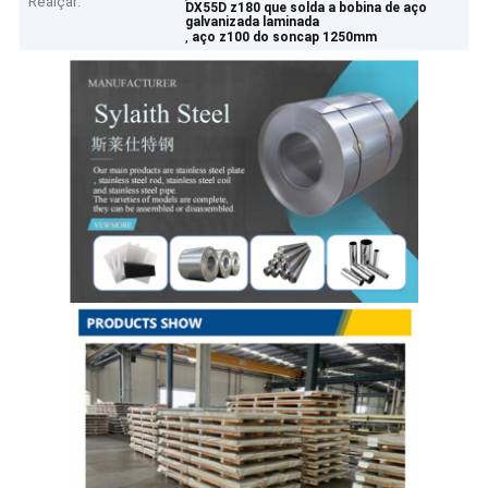
Realçar:
DX55D z180 que solda a bobina de aço
galvanizada laminada
,
aço z100 do soncap 1250mm