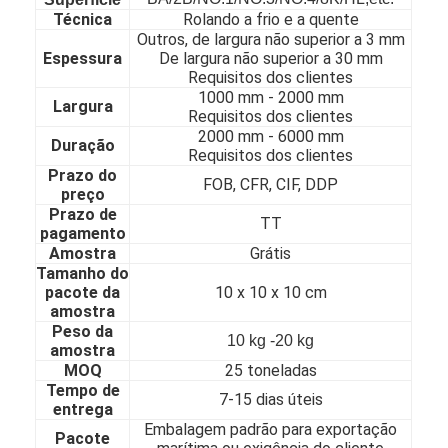
Técnica
Rolando a frio e a quente
Sobre nós
Outros, de largura não superior a 3 mm
Espessura
De largura não superior a 30 mm
Visita à fábrica
Requisitos dos clientes
1000 mm - 20
00 mm
Largura
Controle de Qualidade
Requisitos dos clientes
2000 mm - 60
00 mm
Duração
Contacte-nos
Requisitos dos clientes
Prazo do
FOB, CFR, CIF, DDP
preço
Notícias
Prazo de
TT
pagamento
Amostra
Grátis
Tamanho do
folha de aço inoxidável laminada
pacote da
10 x 10 x 10 cm
amostra
Bobina de aço inoxidável laminada
Peso da
10 kg -20 kg
amostra
MOQ
25 toneladas
folha de aço inoxidável laminada a alta temperatura
Tempo de
7-15 dias úteis
entrega
Bobina de aço inoxidável laminada a alta temperatura
Embalagem padrão para exportação
Pacote