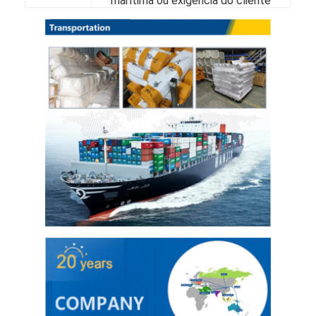
marítima ou exigência do cliente
Folhas de aço inoxidável 304
Tubulação 304 de aço inoxidável
Folha de aço inoxidável 316L
Tubo de Aço Inoxidável 316L
2205 Chapa de aço inoxidável
Placa de aço inoxidável lustrada
Tubos decorativos de aço inoxidável
barra de aço inoxidável
Material de alumínio
Material de cobre