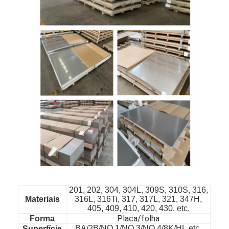
Para casa
201, 202, 304, 304L, 309S, 310S, 316,
Produtos
Materiais
316L, 316Ti, 317, 317L, 321, 347H,
405, 409, 410, 420, 430, etc.
Vídeos
Placa/folha
Forma
BA/2B/NO.1/NO.3/NO.4/8K/HL,etc.
Superfície