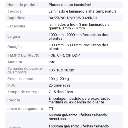
Nome do produto
Placas de aço inoxidável
Técnica
Laminado e laminado a alta temperatura
Superfície
BA/2B/NO.1/NO.3/NO.4/8K/HL
laminados a frio < 3 mm laminados a
Espessura
quente 3 mm - 14 mm
1000 mm - 2000 mm Requisitos dos
Largura
clientes
1000 mm - 6000 mm Requisitos dos
Duração
clientes
TEMPO DE PRECIO
FOB, CFR, CIF, DDP
Amostra
livre
Tamanho do pacote
10 x 10 x 10 cm
da amostra
Peso da amostra
10 kg -20 kg
MOQ
25 toneladas
Tempo de entrega
7-15 dias úteis
Embalagem padrão para exportação
Pacote
marítima ou exigência do cliente
prazo de pagamento
TT
600mm galvanizou folhas telhando
revestidas
,
1500mm galvanizou folhas telhando