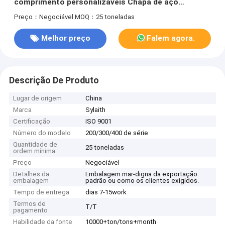
comprimento personalizáveis Chapa de aço
inoxidável laminada a frio
Preço：Negociável
MOQ：25 toneladas
Melhor preço
Falem agora.
Descrição De Produto
Lugar de origem
China
Marca
Sylaith
Certificação
ISO 9001
Número do modelo
200/300/400 de série
Quantidade de
25 toneladas
ordem mínima
Preço
Negociável
Detalhes da
Embalagem mar-digna da exportação
embalagem
padrão ou como os clientes exigidos.
Tempo de entrega
dias 7-15work
Termos de
T/T
pagamento
Habilidade da fonte
10000+ton/tons+month