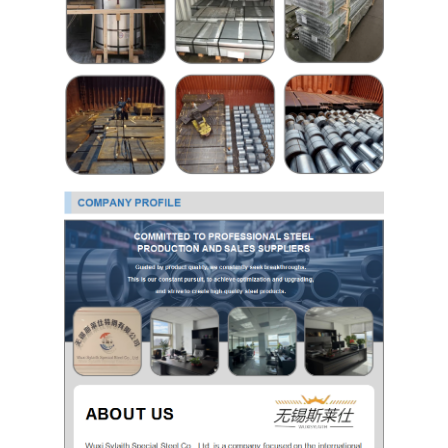
Folhas de aço inoxidável 304
Tubulação 304 de aço inoxidável
Folha de aço inoxidável 316L
Tubo de Aço Inoxidável 316L
2205 Chapa de aço inoxidável
Placa de aço inoxidável lustrada
Tubos decorativos de aço inoxidável
barra de aço inoxidável
Material de alumínio
Material de cobre