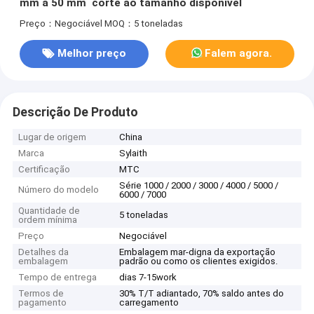
mm a 50 mm ️ corte ao tamanho disponível
Preço：Negociável
MOQ：5 toneladas
Melhor preço
Falem agora.
Descrição De Produto
Lugar de origem
China
Marca
Sylaith
Certificação
MTC
Série 1000 / 2000 / 3000 / 4000 / 5000 /
Número do modelo
6000 / 7000
Quantidade de
5 toneladas
ordem mínima
Preço
Negociável
Detalhes da
Embalagem mar-digna da exportação
embalagem
padrão ou como os clientes exigidos.
Tempo de entrega
dias 7-15work
Termos de
30% T/T adiantado, 70% saldo antes do
pagamento
carregamento