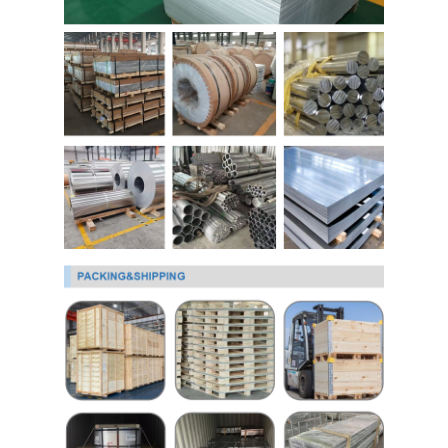
Sobre nós
Visita à fábrica
Controle de Qualidade
Contacte-nos
Notícias
folha de aço inoxidável laminada
Bobina de aço inoxidável laminada
folha de aço inoxidável laminada a alta temperatura
Bobina de aço inoxidável laminada a alta temperatura