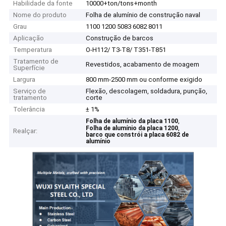
Habilidade da fonte
10000+ton/tons+month
Nome do produto
Folha de alumínio de construção naval
Grau
1100 1200 5083 6082 8011
Aplicação
Construção de barcos
Temperatura
O-H112/ T3-T8/ T351-T851
Tratamento de
Revestidos, acabamento de moagem
Superfície
Largura
800 mm-2500 mm ou conforme exigido
Serviço de
Flexão, descolagem, soldadura, punção,
tratamento
corte
Tolerância
± 1%
,
Folha de alumínio da placa 1100
,
Folha de alumínio da placa 1200
Realçar:
barco que constrói a placa 6082 de
alumínio