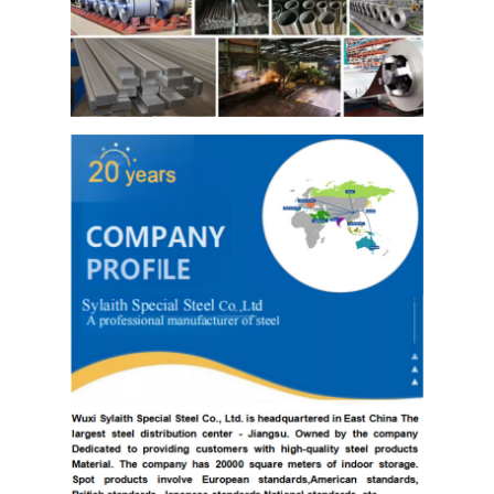
Folhas de aço inoxidável 304
Tubulação 304 de aço inoxidável
Folha de aço inoxidável 316L
Tubo de Aço Inoxidável 316L
2205 Chapa de aço inoxidável
Placa de aço inoxidável lustrada
Tubos decorativos de aço inoxidável
barra de aço inoxidável
Material de alumínio
Material de cobre