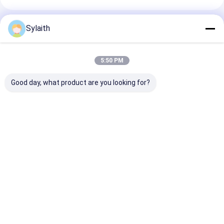
Produtos Recomendados
Sylaith
5:50 PM
Good day, what product are you looking for?
Barras de aço
Tubo Redondo de
Espelho acab
inoxidável 201 304
Aço Inoxidável com
de aço inoxidá
316 316L Barras
Superfície Polida
barra Rod red
redondas Barras
Espelhada Norma
resistente à
planas Barras
ASTM A276
corrosão e áci
Melhor preço
Melhor preço
Melhor pr
quadradas Barras
Diâmetro de 10mm -
316
brilhantes de
1200mm para
superfície em
Corrimão Varanda
conserva Para
Móveis
construção
Casa
Mapa do
Fale
Desktop
industrial Tamanho
Site
Conosco
Site
personalizado
Mapa do Site
Política de Privacidade