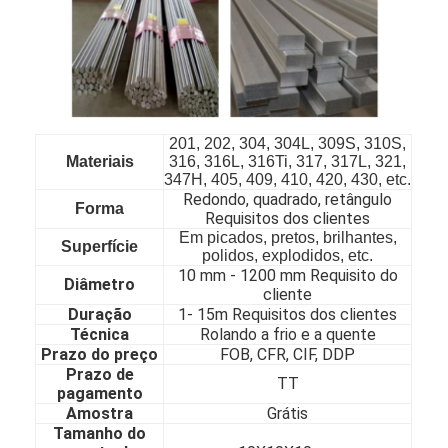
201, 202, 304, 304L, 309S, 310S,
Materiais
316, 316L, 316Ti, 317, 317L, 321,
347H, 405, 409, 410, 420, 430, etc.
Redondo, quadrado, retângulo
Forma
Requisitos dos clientes
Em picados, pretos, brilhantes,
Superfície
polidos, explodidos, etc.
10 mm - 1200 mm Requisito do
Diâmetro
cliente
Duração
1- 15m Requisitos dos clientes
Técnica
Rolando a frio e a quente
Para casa
Prazo do preço
FOB, CFR, CIF, DDP
Prazo de
Produtos
TT
pagamento
Amostra
Grátis
Vídeos
Tamanho do