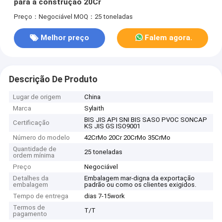
para a construção 20Cr
Preço：Negociável
MOQ：25 toneladas
Melhor preço
Falem agora.
Descrição De Produto
Lugar de origem
China
Marca
Sylaith
BIS JIS API SNI BIS SASO PVOC SONCAP
Certificação
KS JIS GS ISO9001
Número do modelo
42CrMo 20Cr 20CrMo 35CrMo
Quantidade de
25 toneladas
ordem mínima
Preço
Negociável
Detalhes da
Embalagem mar-digna da exportação
embalagem
padrão ou como os clientes exigidos.
Tempo de entrega
dias 7-15work
Termos de
T/T
pagamento