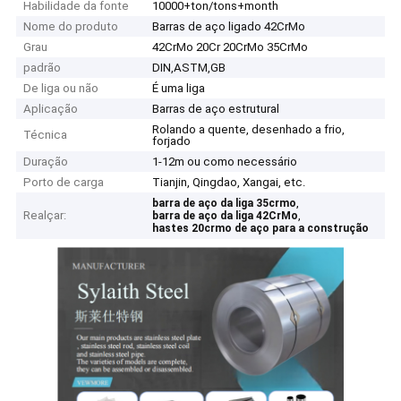
Habilidade da fonte
10000+ton/tons+month
Nome do produto
Barras de aço ligado 42CrMo
Grau
42CrMo 20Cr 20CrMo 35CrMo
padrão
DIN,ASTM,GB
De liga ou não
É uma liga
Aplicação
Barras de aço estrutural
Rolando a quente, desenhado a frio,
Técnica
forjado
Duração
1-12m ou como necessário
Porto de carga
Tianjin, Qingdao, Xangai, etc.
,
barra de aço da liga 35crmo
Realçar:
,
barra de aço da liga 42CrMo
hastes 20crmo de aço para a construção