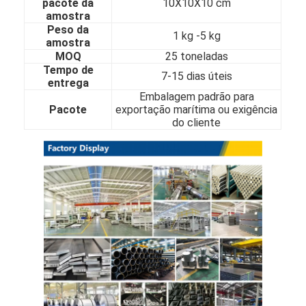
pacote da
10X10X10 cm
Sobre nós
amostra
Peso da
1 kg -5 kg
amostra
Visita à fábrica
MOQ
25 toneladas
Tempo de
Controle de Qualidade
7-15 dias úteis
entrega
Embalagem padrão para
Contacte-nos
Pacote
exportação marítima ou exigência
do cliente
Notícias
folha de aço inoxidável laminada
Bobina de aço inoxidável laminada
folha de aço inoxidável laminada a alta temperatura
Bobina de aço inoxidável laminada a alta temperatura