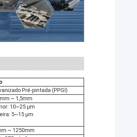
o
vanizado Pré-pintada (PPGI)
2mm ~ 1,5mm
ior: 10
~
25 μm
eira: 5
~
15 μm
mm ~ 1250mm