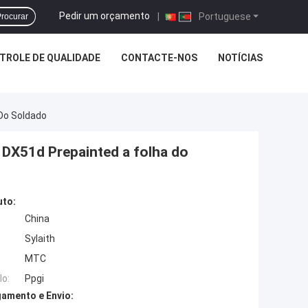
Pedir um orçamento
|
Portuguese
rocurar
TROLE DE QUALIDADE
CONTACTE-NOS
NOTÍCIAS
Do Soldado
DX51d Prepainted a folha do
uto:
China
Sylaith
MTC
o:
Ppgi
amento e Envio: