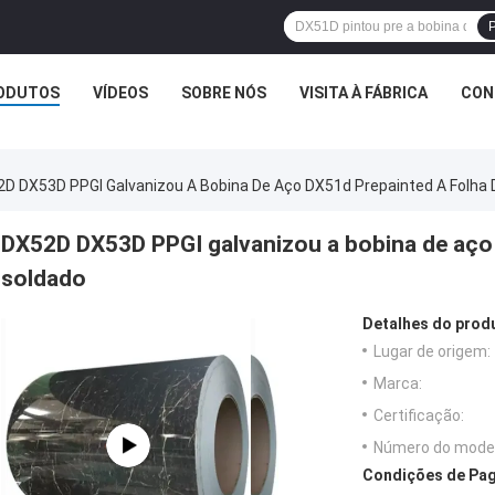
P
ODUTOS
VÍDEOS
SOBRE NÓS
VISITA À FÁBRICA
CON
D DX53D PPGI Galvanizou A Bobina De Aço DX51d Prepainted A Folha 
DX52D DX53D PPGI galvanizou a bobina de aço 
soldado
Detalhes do prod
Lugar de origem:
Marca:
Certificação:
Número do model
Condições de Pag