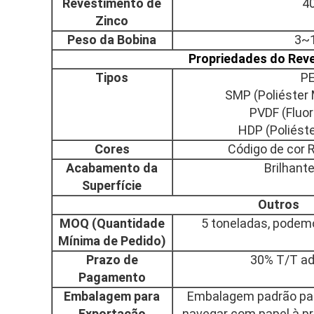
Revestimento de
4
Zinco
Peso da Bobina
3~1
Propriedades do Rev
Tipos
PE
SMP (Poliéster 
PVDF (Fluor
HDP (Poliéste
Cores
Código de cor 
Acabamento da
Brilhante
Superfície
Outros
MOQ (Quantidade
5 toneladas, podem
Mínima de Pedido)
Prazo de
30% T/T ad
Pagamento
Embalagem para
Embalagem padrão par
Exportação
navegar com papel à pr