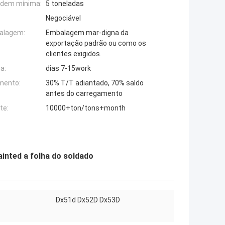
rdem mínima:
5 toneladas
Negociável
alagem:
Embalagem mar-digna da
exportação padrão ou como os
clientes exigidos.
a:
dias 7-15work
mento:
30% T/T adiantado, 70% saldo
antes do carregamento
te:
10000+ton/tons+month
inted a folha do soldado
Dx51d Dx52D Dx53D