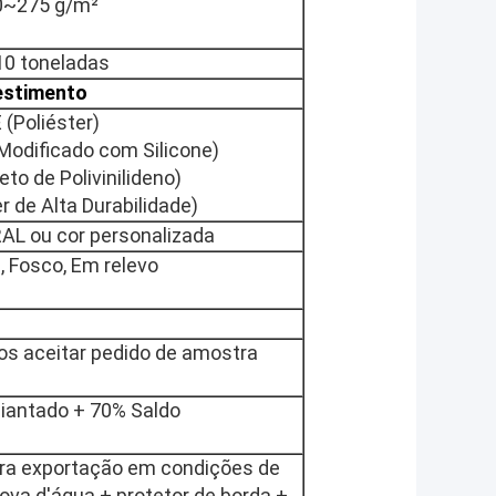
0
~
275 g/m²
0 toneladas
estimento
 (Poliéster)
Modificado com Silicone)
eto de Polivinilideno)
r de Alta Durabilidade)
RAL ou cor personalizada
, Fosco, Em relevo
os aceitar pedido de amostra
iantado + 70% Saldo
a exportação em condições de
ova d'água + protetor de borda +