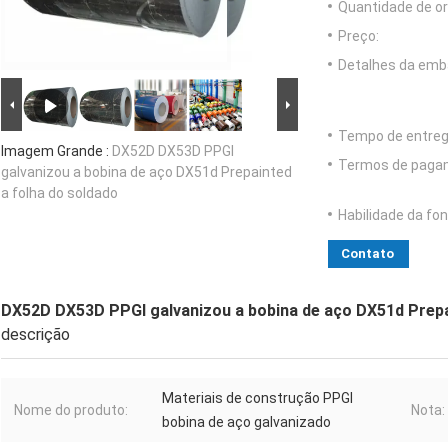
Quantidade de o
Preço:
Detalhes da emb
Tempo de entreg
Imagem Grande :
DX52D DX53D PPGI
Termos de paga
galvanizou a bobina de aço DX51d Prepainted
a folha do soldado
Habilidade da fon
Contato
DX52D DX53D PPGI galvanizou a bobina de aço DX51d Prepa
descrição
Materiais de construção PPGI
Nome do produto:
Nota:
bobina de aço galvanizado